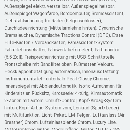
Außenspiegel elektr. verstellbar, Außenspiegel heizbar,
Außenspiegel Wagenfarbe, Bordcomputer, Bremsassistent,
Diebstahlsicherung für Räder (Felgenschlösser),
Durchladeeinrichtung (Mittelarmlehne hinten), Dynamische
Bremsleuchte, Dynamische Tractions Control (DTC), Erste
Hilfe-Kasten / Verbandkasten, Fahrassistenz-System:
Fahrerlebnisschalter, Fahrwerk tiefergelegt, Farbmonitor
(6,5 Zoll), Freisprecheinrichtung mit USB-Schnittstelle,
Frontscheibe mit Bandfilter oben, Fußmatten Velours,
Heckklappenbetätigung automatisch, Innenausstattung:
Instrumententafel - unterhalb Pearl Glossy Chrome,
Innenspiegel mit Abblendautomatik, Isofix-Aufnahmen für
Kindersitz an Rücksitz, Karosserie: 4-türig, Klimaautomatik
2-Zonen mit autom. Umluft-Control, Kopf-Airbag-System
hinten, Kopf-Airbag-System vorn, Lenkrad (Sport/Leder)
mit Multifunktion, Licht-Paket, LM-Felgen, Luftauslass (Air
Breather) Chrom, Lufteinlassblende Chrom, Luxury Line,
Mittelarmlehne hinten, Modellpflege, Motor 2,0 Ltr. - 185