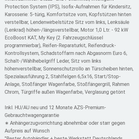
Protection System (IPS), Isofix-Aufnahmen für Kindersitz,
Karosserie: 5-türig, Komfortsitze vorn, Kopfstützen hinten
verstellbar, Lendenwirbelstütze Sitz vorn links, Lenksäule
(Lenkrad) höhen-/längsverstellbar, Motor 1,0 Ltr. - 92 kW
EcoBoost KAT, My Key (2. Fahrzeugschlüssel
programmierbar), Reifen-Reparaturkit, Reifendruck-
Kontrollsystem, Schadstoffarm nach Abgasnorm Euro 6,
Schalt-/Wählhebelgriff Leder, Sitz vorn links
höhenverstellbar, Sonnenschutzrollo an Türscheiben hinten,
Spezialausführung 2, Stahlfelgen 6,5x16, Start/Stop-
Anlage, Stoßfänger Wagenfarbe, Stoßfängergrill, Rahmen
Chrom, Türgriffe außen Wagenfarbe, Verglasung getönt
Inkl. HU/AU neu und 12 Monate AZS-Premium-
Gebrauchtwagengarantie
∗ Anhängerzugvorrichtung abnehmbar oder starr gegen
Aufpreis auf Wunsch
"Bester Autohändler + beste Werkstatt Deutschlands