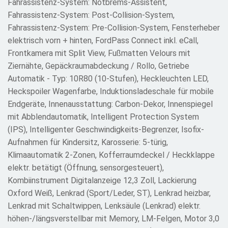
Fahrassistenz-System: Notbrems-Assistent,
Fahrassistenz-System: Post-Collision-System,
Fahrassistenz-System: Pre-Collision-System, Fensterheber
elektrisch vorn + hinten, FordPass Connect inkl. eCall,
Frontkamera mit Split View, Fußmatten Velours mit
Ziernähte, Gepäckraumabdeckung / Rollo, Getriebe
Automatik - Typ: 10R80 (10-Stufen), Heckleuchten LED,
Heckspoiler Wagenfarbe, Induktionsladeschale für mobile
Endgeräte, Innenausstattung: Carbon-Dekor, Innenspiegel
mit Abblendautomatik, Intelligent Protection System
(IPS), Intelligenter Geschwindigkeits-Begrenzer, Isofix-
Aufnahmen für Kindersitz, Karosserie: 5-türig,
Klimaautomatik 2-Zonen, Kofferraumdeckel / Heckklappe
elektr. betätigt (Öffnung, sensorgesteuert),
Kombiinstrument Digitalanzeige 12,3 Zoll, Lackierung
Oxford Weiß, Lenkrad (Sport/Leder, ST), Lenkrad heizbar,
Lenkrad mit Schaltwippen, Lenksäule (Lenkrad) elektr.
höhen-/längsverstellbar mit Memory, LM-Felgen, Motor 3,0