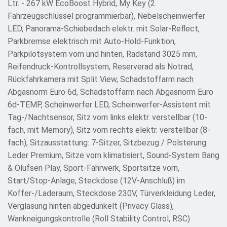
Ltr. - 267 kW EcoBoost Hybrid, My Key (2.
Fahrzeugschlüssel programmierbar), Nebelscheinwerfer
LED, Panorama-Schiebedach elektr. mit Solar-Reflect,
Parkbremse elektrisch mit Auto-Hold-Funktion,
Parkpilotsystem vorn und hinten, Radstand 3025 mm,
Reifendruck-Kontrollsystem, Reserverad als Notrad,
Rückfahrkamera mit Split View, Schadstoffarm nach
Abgasnorm Euro 6d, Schadstoffarm nach Abgasnorm Euro
6d-TEMP, Scheinwerfer LED, Scheinwerfer-Assistent mit
Tag-/Nachtsensor, Sitz vorn links elektr. verstellbar (10-
fach, mit Memory), Sitz vorn rechts elektr. verstellbar (8-
fach), Sitzausstattung: 7-Sitzer, Sitzbezug / Polsterung:
Leder Premium, Sitze vorn klimatisiert, Sound-System Bang
& Olufsen Play, Sport-Fahrwerk, Sportsitze vorn,
Start/Stop-Anlage, Steckdose (12V-Anschluß) im
Koffer-/Laderaum, Steckdose 230V, Türverkleidung Leder,
Verglasung hinten abgedunkelt (Privacy Glass),
Wankneigungskontrolle (Roll Stability Control, RSC)