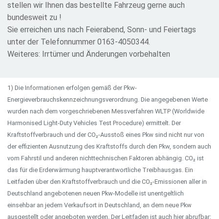
stellen wir Ihnen das bestellte Fahrzeug gerne auch
bundesweit zu !
Sie erreichen uns nach Feierabend, Sonn- und Feiertags
unter der Telefonnummer 0163-4050344.
Weiteres: Irrtümer und Änderungen vorbehalten
1) Die Informationen erfolgen gemäß der Pkw-
Energieverbrauchskennzeichnungsverordnung. Die angegebenen Werte
wurden nach dem vorgeschriebenen Messverfahren WLTP (Worldwide
Harmonised Light-Duty Vehicles Test Procedure) ermittelt. Der
Kraftstoffverbrauch und der CO₂-Ausstoß eines Pkw sind nicht nur von
der effizienten Ausnutzung des Kraftstoffs durch den Pkw, sondern auch
vom Fahrstil und anderen nichttechnischen Faktoren abhängig. CO₂ ist
das für die Erderwärmung hauptverantwortliche Treibhausgas. Ein
Leitfaden über den Kraftstoffverbrauch und die CO₂-Emissionen aller in
Deutschland angebotenen neuen Pkw-Modelle ist unentgeltlich
einsehbar an jedem Verkaufsort in Deutschland, an dem neue Pkw
ausgestellt oder angeboten werden. Der Leitfaden ist auch hier abrufbar: