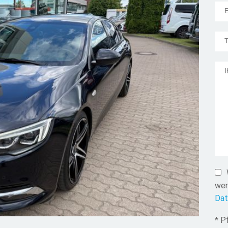
Mail
wer
Dat
* P