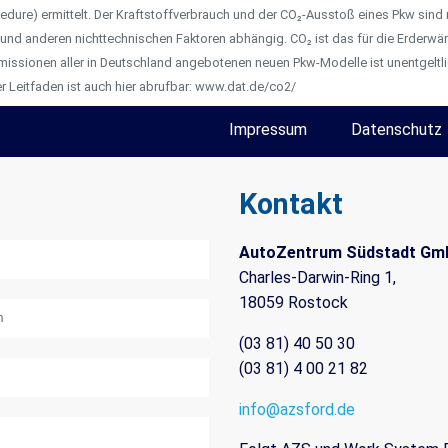
dure) ermittelt. Der Kraftstoffverbrauch und der CO₂-Ausstoß eines Pkw sind n
 und anderen nichttechnischen Faktoren abhängig. CO₂ ist das für die Erderw
missionen aller in Deutschland angebotenen neuen Pkw-Modelle ist unentgeltli
 Leitfaden ist auch hier abrufbar: www.dat.de/co2/
Impressum
Datenschutz
Kontakt
AutoZentrum Südstadt Gm
Charles-Darwin-Ring 1,
18059 Rostock
(03 81) 40 50 30
(03 81) 4 00 21 82
info@azsford.de