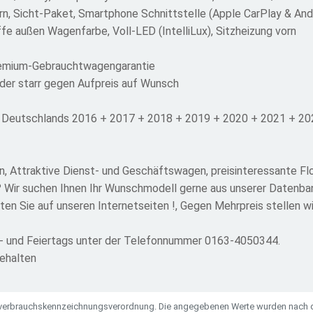
rn, Sicht-Paket, Smartphone Schnittstelle (Apple CarPlay & And
ffe außen Wagenfarbe, Voll-LED (IntelliLux), Sitzheizung vorn
remium-Gebrauchtwagengarantie
er starr gegen Aufpreis auf Wunsch
 Deutschlands 2016 + 2017 + 2018 + 2019 + 2020 + 2021 + 202
n, Attraktive Dienst- und Geschäftswagen, preisinteressante Fl
 Wir suchen Ihnen Ihr Wunschmodell gerne aus unserer Datenbank
lten Sie auf unseren Internetseiten !, Gegen Mehrpreis stellen w
nn- und Feiertags unter der Telefonnummer 0163-4050344.
behalten
ieverbrauchskennzeichnungsverordnung. Die angegebenen Werte wurden nach