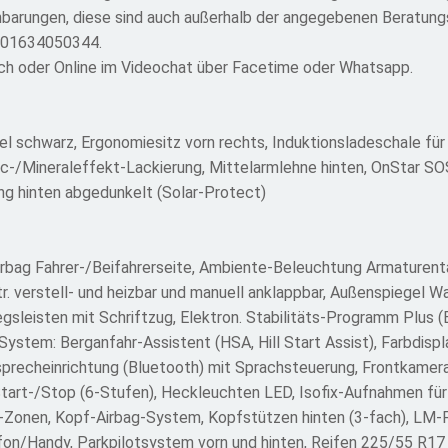
nbarungen, diese sind auch außerhalb der angegebenen Beratungs
r 01634050344.
isch oder Online im Videochat über Facetime oder Whatsapp.
l schwarz, Ergonomiesitz vorn rechts, Induktionsladeschale für
ic-/Mineraleffekt-Lackierung, Mittelarmlehne hinten, OnStar SO
g hinten abgedunkelt (Solar-Protect)
Airbag Fahrer-/Beifahrerseite, Ambiente-Beleuchtung Armaturen
r. verstell- und heizbar und manuell anklappbar, Außenspiegel 
gsleisten mit Schriftzug, Elektron. Stabilitäts-Programm Plus (E
System: Berganfahr-Assistent (HSA, Hill Start Assist), Farbdispla
eisprecheinrichtung (Bluetooth) mit Sprachsteuerung, Frontkame
art-/Stop (6-Stufen), Heckleuchten LED, Isofix-Aufnahmen für K
2-Zonen, Kopf-Airbag-System, Kopfstützen hinten (3-fach), LM-F
fon/Handy, Parkpilotsystem vorn und hinten, Reifen 225/55 R17