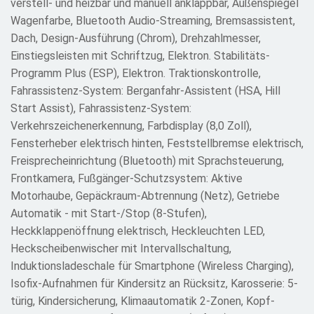
verstell- und heizbar und manuell anklappbar, Außenspiegel
Wagenfarbe, Bluetooth Audio-Streaming, Bremsassistent,
Dach, Design-Ausführung (Chrom), Drehzahlmesser,
Einstiegsleisten mit Schriftzug, Elektron. Stabilitäts-
Programm Plus (ESP), Elektron. Traktionskontrolle,
Fahrassistenz-System: Berganfahr-Assistent (HSA, Hill
Start Assist), Fahrassistenz-System:
Verkehrszeichenerkennung, Farbdisplay (8,0 Zoll),
Fensterheber elektrisch hinten, Feststellbremse elektrisch,
Freisprecheinrichtung (Bluetooth) mit Sprachsteuerung,
Frontkamera, Fußgänger-Schutzsystem: Aktive
Motorhaube, Gepäckraum-Abtrennung (Netz), Getriebe
Automatik - mit Start-/Stop (8-Stufen),
Heckklappenöffnung elektrisch, Heckleuchten LED,
Heckscheibenwischer mit Intervallschaltung,
Induktionsladeschale für Smartphone (Wireless Charging),
Isofix-Aufnahmen für Kindersitz an Rücksitz, Karosserie: 5-
türig, Kindersicherung, Klimaautomatik 2-Zonen, Kopf-