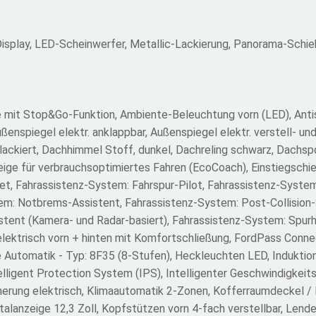
Display, LED-Scheinwerfer, Metallic-Lackierung, Panorama-Schie
 mit Stop&Go-Funktion, Ambiente-Beleuchtung vorn (LED), Antis
enspiegel elektr. anklappbar, Außenspiegel elektr. verstell- un
ackiert, Dachhimmel Stoff, dunkel, Dachreling schwarz, Dachsp
ge für verbrauchsoptimiertes Fahren (EcoCoach), Einstiegschie
et, Fahrassistenz-System: Fahrspur-Pilot, Fahrassistenz-System
em: Notbrems-Assistent, Fahrassistenz-System: Post-Collision
stent (Kamera- und Radar-basiert), Fahrassistenz-System: Spur
lektrisch vorn + hinten mit Komfortschließung, FordPass Connec
Automatik - Typ: 8F35 (8-Stufen), Heckleuchten LED, Induktion
lligent Protection System (IPS), Intelligenter Geschwindigkeit
sicherung elektrisch, Klimaautomatik 2-Zonen, Kofferraumdeckel /
alanzeige 12,3 Zoll, Kopfstützen vorn 4-fach verstellbar, Lenden