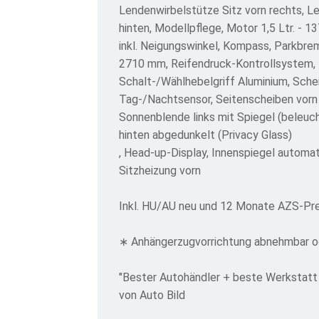
Lendenwirbelstütze Sitz vorn rechts, L
hinten, Modellpflege, Motor 1,5 Ltr. -
inkl. Neigungswinkel, Kompass, Parkbre
2710 mm, Reifendruck-Kontrollsystem, 
Schalt-/Wählhebelgriff Aluminium, Sch
Tag-/Nachtsensor, Seitenscheiben vorn A
Sonnenblende links mit Spiegel (beleuc
hinten abgedunkelt (Privacy Glass)
, Head-up-Display, Innenspiegel autom
Sitzheizung vorn
Inkl. HU/AU neu und 12 Monate AZS-P
∗ Anhängerzugvorrichtung abnehmbar od
"Bester Autohändler + beste Werkstatt
von Auto Bild