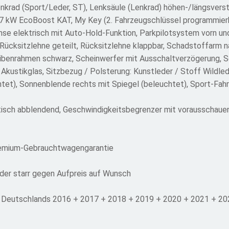
enkrad (Sport/Leder, ST), Lenksäule (Lenkrad) höhen-/längsverst
 137 kW EcoBoost KAT, My Key (2. Fahrzeugschlüssel programmie
mse elektrisch mit Auto-Hold-Funktion, Parkpilotsystem vorn un
Rücksitzlehne geteilt, Rücksitzlehne klappbar, Schadstoffarm 
eibenrahmen schwarz, Scheinwerfer mit Ausschaltverzögerung, S
kustikglas, Sitzbezug / Polsterung: Kunstleder / Stoff Wildlede
htet), Sonnenblende rechts mit Spiegel (beleuchtet), Sport-Fah
atisch abblendend, Geschwindigkeitsbegrenzer mit vorausschaue
remium-Gebrauchtwagengarantie
er starr gegen Aufpreis auf Wunsch
 Deutschlands 2016 + 2017 + 2018 + 2019 + 2020 + 2021 + 2022