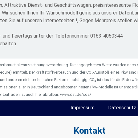
n, Attraktive Dienst- und Geschäftswagen, preisinteressante Fl
 Wir suchen Ihnen Ihr Wunschmodell gerne aus unserer Datenbank
lten Sie auf unseren Internetseiten !, Gegen Mehrpreis stellen w
nn- und Feiertags unter der Telefonnummer 0163-4050344.
behalten
ieverbrauchskennzeichnungsverordnung. Die angegebenen Werte wurden nach
dure) ermittelt. Der Kraftstoffverbrauch und der CO₂-Ausstoß eines Pkw sind n
 und anderen nichttechnischen Faktoren abhängig. CO₂ ist das für die Erderw
missionen aller in Deutschland angebotenen neuen Pkw-Modelle ist unentgeltli
 Leitfaden ist auch hier abrufbar: www.dat.de/co2/
Impressum
Datenschutz
Kontakt