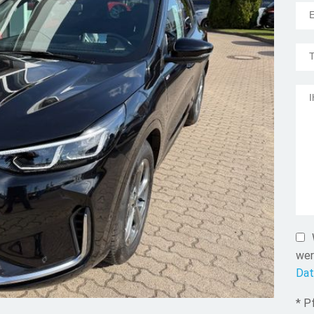
Mail
wer
Dat
* P