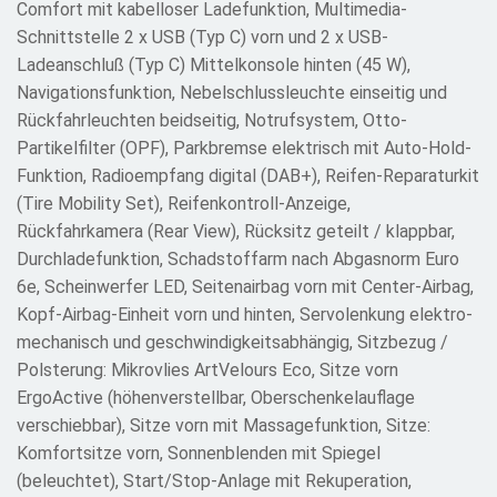
Comfort mit kabelloser Ladefunktion, Multimedia-
Schnittstelle 2 x USB (Typ C) vorn und 2 x USB-
Ladeanschluß (Typ C) Mittelkonsole hinten (45 W),
Navigationsfunktion, Nebelschlussleuchte einseitig und
Rückfahrleuchten beidseitig, Notrufsystem, Otto-
Partikelfilter (OPF), Parkbremse elektrisch mit Auto-Hold-
Funktion, Radioempfang digital (DAB+), Reifen-Reparaturkit
(Tire Mobility Set), Reifenkontroll-Anzeige,
Rückfahrkamera (Rear View), Rücksitz geteilt / klappbar,
Durchladefunktion, Schadstoffarm nach Abgasnorm Euro
6e, Scheinwerfer LED, Seitenairbag vorn mit Center-Airbag,
Kopf-Airbag-Einheit vorn und hinten, Servolenkung elektro-
mechanisch und geschwindigkeitsabhängig, Sitzbezug /
Polsterung: Mikrovlies ArtVelours Eco, Sitze vorn
ErgoActive (höhenverstellbar, Oberschenkelauflage
verschiebbar), Sitze vorn mit Massagefunktion, Sitze:
Komfortsitze vorn, Sonnenblenden mit Spiegel
(beleuchtet), Start/Stop-Anlage mit Rekuperation,