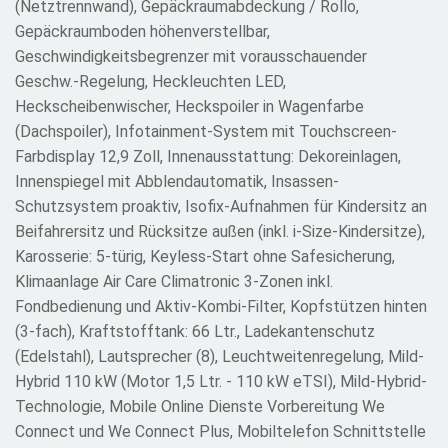
(Netztrennwand), Gepäckraumabdeckung / Rollo,
Gepäckraumboden höhenverstellbar,
Geschwindigkeitsbegrenzer mit vorausschauender
Geschw.-Regelung, Heckleuchten LED,
Heckscheibenwischer, Heckspoiler in Wagenfarbe
(Dachspoiler), Infotainment-System mit Touchscreen-
Farbdisplay 12,9 Zoll, Innenausstattung: Dekoreinlagen,
Innenspiegel mit Abblendautomatik, Insassen-
Schutzsystem proaktiv, Isofix-Aufnahmen für Kindersitz an
Beifahrersitz und Rücksitze außen (inkl. i-Size-Kindersitze),
Karosserie: 5-türig, Keyless-Start ohne Safesicherung,
Klimaanlage Air Care Climatronic 3-Zonen inkl.
Fondbedienung und Aktiv-Kombi-Filter, Kopfstützen hinten
(3-fach), Kraftstofftank: 66 Ltr., Ladekantenschutz
(Edelstahl), Lautsprecher (8), Leuchtweitenregelung, Mild-
Hybrid 110 kW (Motor 1,5 Ltr. - 110 kW eTSI), Mild-Hybrid-
Technologie, Mobile Online Dienste Vorbereitung We
Connect und We Connect Plus, Mobiltelefon Schnittstelle