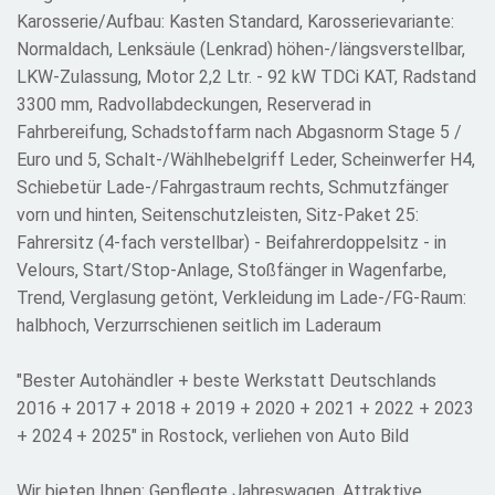
Karosserie/Aufbau: Kasten Standard, Karosserievariante:
Normaldach, Lenksäule (Lenkrad) höhen-/längsverstellbar,
LKW-Zulassung, Motor 2,2 Ltr. - 92 kW TDCi KAT, Radstand
3300 mm, Radvollabdeckungen, Reserverad in
Fahrbereifung, Schadstoffarm nach Abgasnorm Stage 5 /
Euro und 5, Schalt-/Wählhebelgriff Leder, Scheinwerfer H4,
Schiebetür Lade-/Fahrgastraum rechts, Schmutzfänger
vorn und hinten, Seitenschutzleisten, Sitz-Paket 25:
Fahrersitz (4-fach verstellbar) - Beifahrerdoppelsitz - in
Velours, Start/Stop-Anlage, Stoßfänger in Wagenfarbe,
Trend, Verglasung getönt, Verkleidung im Lade-/FG-Raum:
halbhoch, Verzurrschienen seitlich im Laderaum
"Bester Autohändler + beste Werkstatt Deutschlands
2016 + 2017 + 2018 + 2019 + 2020 + 2021 + 2022 + 2023
+ 2024 + 2025" in Rostock, verliehen von Auto Bild
Wir bieten Ihnen: Gepflegte Jahreswagen, Attraktive