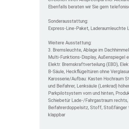
Ebenfalls beraten wir Sie gern telefon
Sonderausstattung:
Express-Line-Paket, Laderaumleuchte LE
Weitere Ausstattung:
3. Bremsleuchte, Ablage im Dachhimmel 
Multi-Funktions-Display, Außenspiegel el
Elektr. Bremskraftverteilung (EBD), Ele
B-Säule, Heckflügeltüren ohne Verglasun
Karosserie/Aufbau: Kasten Hochraum Stan
und Beifahrer, Lenksäule (Lenkrad) höhe
Parkpilotsystem vorn und hinten, Prod
Schiebetür Lade-/Fahrgastraum rechts, S
Beifahrerdoppelsitz, Stoff, Stoßfänger t
klappbar