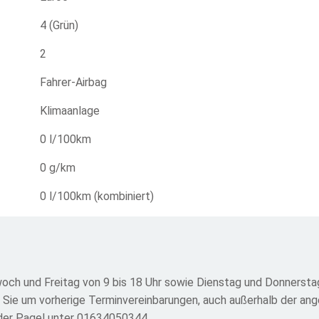
4 (Grün)
2
Fahrer-Airbag
Klimaanlage
0 l/100km
0 g/km
0 l/100km (kombiniert)
och und Freitag von 9 bis 18 Uhr sowie Dienstag und Donnerstag
r Sie um vorherige Terminvereinbarungen, auch außerhalb der an
nder Pagel unter 01634050344.