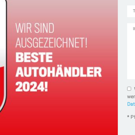
wer
Dat
* P