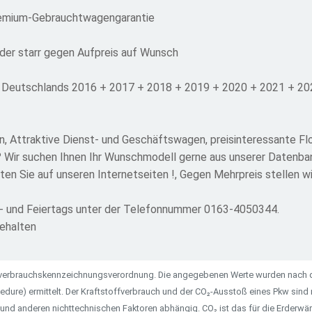
remium-Gebrauchtwagengarantie
er starr gegen Aufpreis auf Wunsch
 Deutschlands 2016 + 2017 + 2018 + 2019 + 2020 + 2021 + 2022
n, Attraktive Dienst- und Geschäftswagen, preisinteressante Fl
 Wir suchen Ihnen Ihr Wunschmodell gerne aus unserer Datenbank
lten Sie auf unseren Internetseiten !, Gegen Mehrpreis stellen w
nn- und Feiertags unter der Telefonnummer 0163-4050344.
behalten
ieverbrauchskennzeichnungsverordnung. Die angegebenen Werte wurden nach
dure) ermittelt. Der Kraftstoffverbrauch und der CO₂-Ausstoß eines Pkw sind n
 und anderen nichttechnischen Faktoren abhängig. CO₂ ist das für die Erderw