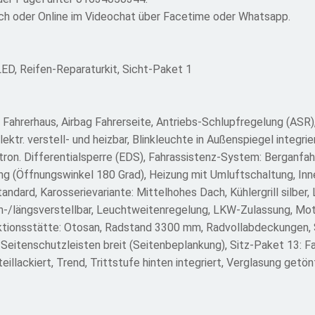
isch oder Online im Videochat über Facetime oder Whatsapp.
D, Reifen-Reparaturkit, Sicht-Paket 1
Fahrerhaus, Airbag Fahrerseite, Antriebs-Schlupfregelung (ASR
ektr. verstell- und heizbar, Blinkleuchte in Außenspiegel integr
ktron. Differentialsperre (EDS), Fahrassistenz-System: Berganfah
g (Öffnungswinkel 180 Grad), Heizung mit Umluftschaltung, Innen
dard, Karosserievariante: Mittelhohes Dach, Kühlergrill silber
n-/längsverstellbar, Leuchtweitenregelung, LKW-Zulassung, Moto
uktionsstätte: Otosan, Radstand 3300 mm, Radvollabdeckungen,
eitenschutzleisten breit (Seitenbeplankung), Sitz-Paket 13: Fah
eillackiert, Trend, Trittstufe hinten integriert, Verglasung get