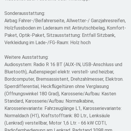
Sonderausstattung:
Airbag Fahrer-/Beifahrerseite, Allwetter-/ Ganzjahresreifen,
Holzfussboden im Laderaum mit Antirutschbelag, Komfort-
Paket, Optik-Paket, Sitzausstattung: Entfall Sitzbank,
Verkleidung im Lade-/FG-Raum: Holz hoch
Weitere Ausstattung:
Audiosystem: Radio R 16 BT (AUX-IN, USB-Anschluss und
Bluetooth), Außenspiegel elektr. verstell- und heizbar,
Bordcomputer, Bremsassistent, Drehzahlmesser, Elektron.
Sperrdifferential, Heckflügeltüren ohne Verglasung
(Öffnungswinkel 180 Grad), Karosserie/Aufbau: Kasten
Standard, Karosserie/Aufbau: Normalkabine,
Karosserievariante: Fahrzeuglänge L1, Karosserievariante:
Normaldach (H1), Kraftstofftank: 80 Ltr., Lenksäule
(Lenkrad) verstellbar, Motor 1,6 Ltr. - 66 kW CDTI,
Radiofernbedienung am Lenkrad, Radstand 3098 mm,